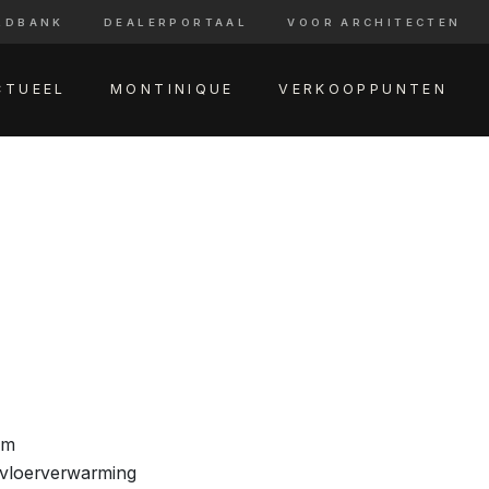
LDBANK
DEALERPORTAAL
VOOR ARCHITECTEN
CTUEEL
MONTINIQUE
VERKOOPPUNTEN
am
 vloerverwarming