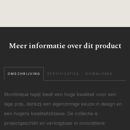
Meer informatie over dit product
OMSCHRIJVING
SPECIFICATIES
DOWNLOADS
Montinique tapijt biedt een hoge kwaliteit voor een
lage prijs, dankzij een eigenzinnige keuze in design en
een hogere kwaliteitsklasse. De collectie is
projectgeschikt en verkrijgbaar in innovatieve