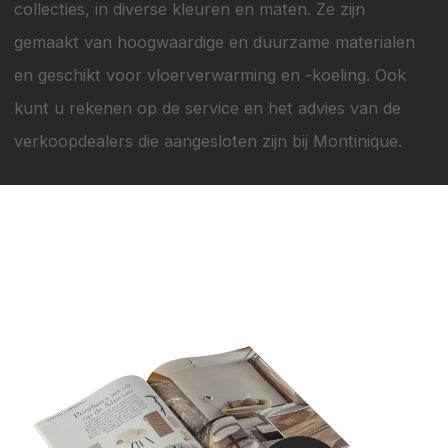
collecties, in diverse kleuren en maten. Ze zijn
gemaakt van hoogwaardige en duurzame materialen
en geschikt voor vloerverwarming en -koeling. Ook
kunt u rekenen op de service en het advies van de
verkoopdealers die aangesloten zijn bij Montinique.