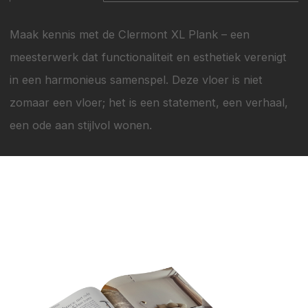
Maak kennis met de Clermont XL Plank – een
meesterwerk dat functionaliteit en esthetiek verenigt
in een harmonieus samenspel. Deze vloer is niet
zomaar een vloer; het is een statement, een verhaal,
een ode aan stijlvol wonen.