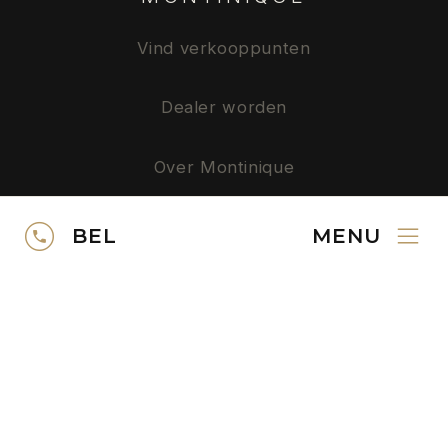
Vind verkooppunten
Dealer worden
Over Montinique
Privacy
BEL
MENU
SERVICE
Neem contact op