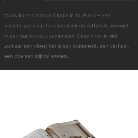
Maak kennis met de Chapelle XL Plank – een
meesterwerk dat functionaliteit en esthetiek verenigt
in een harmonieus samenspel. Deze vloer is niet
zomaar een vloer; het is een statement, een verhaal,
een ode aan stijlvol wonen.