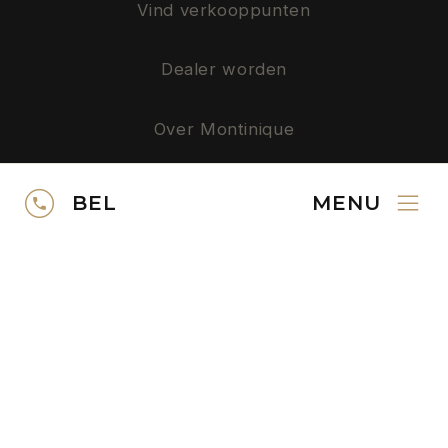
Vind verkooppunten
Dealer worden
Over Montinique
Privacy
BEL
MENU
SERVICE
Neem contact op
Gratis kleurstalen