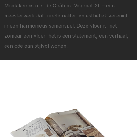
Maak kennis met de Château Visgraat XL – een
meesterwerk dat functionaliteit en esthetiek verenigt
in een harmonieus samenspel. Deze vloer is niet
zomaar een vloer; het is een statement, een verhaal,
een ode aan stijlvol wonen.