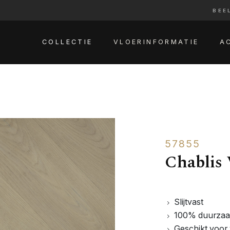
BEE
COLLECTIE
VLOERINFORMATIE
A
57855
Chablis 
Slijtvast
100% duurza
Geschikt voor