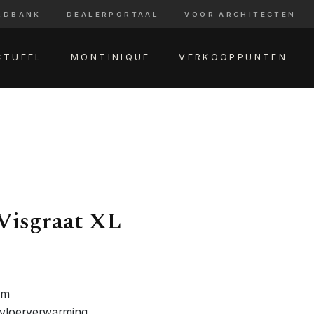
LDBANK
DEALERPORTAAL
VOOR ARCHITECTEN
CTUEEL
MONTINIQUE
VERKOOPPUNTEN
Visgraat XL
am
 vloerverwarming