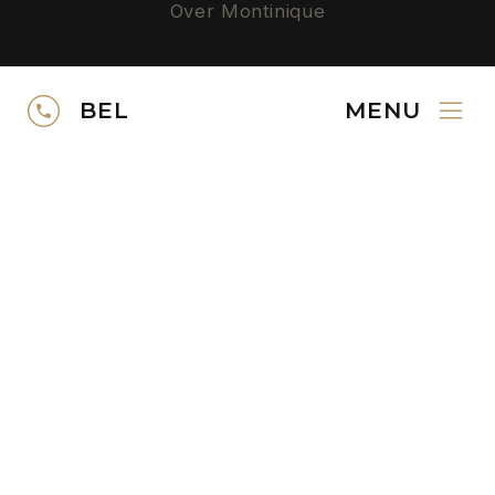
Over Montinique
Privacy
BEL
MENU
SERVICE
Neem contact op
Gratis kleurstalen
Downloads