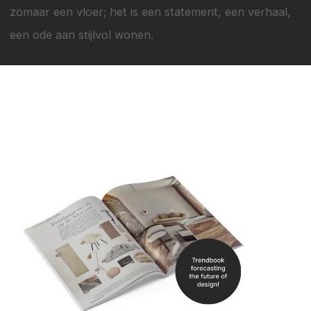
zomaar een vloer; het is een statement, een verhaal,
een ode aan stijlvol wonen.