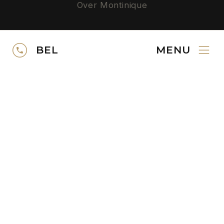
Over Montinique
Privacy
BEL
MENU
SERVICE
Neem contact op
Gratis kleurstalen
Downloads