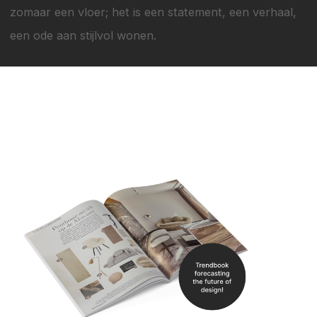
zomaar een vloer; het is een statement, een verhaal,
een ode aan stijlvol wonen.