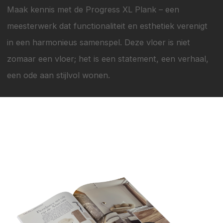
Maak kennis met de Progress XL Plank – een
meesterwerk dat functionaliteit en esthetiek verenigt
in een harmonieus samenspel. Deze vloer is niet
zomaar een vloer; het is een statement, een verhaal,
een ode aan stijlvol wonen.