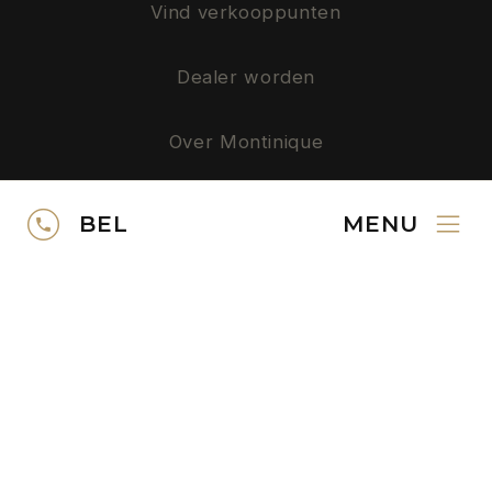
Vind verkooppunten
Dealer worden
Over Montinique
Privacy
BEL
MENU
SERVICE
Neem contact op
Gratis kleurstalen