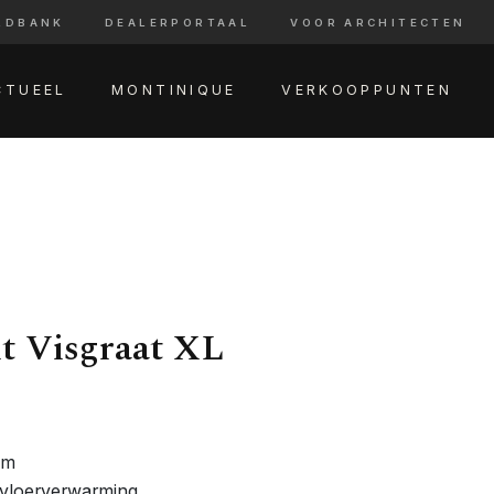
LDBANK
DEALERPORTAAL
VOOR ARCHITECTEN
CTUEEL
MONTINIQUE
VERKOOPPUNTEN
t Visgraat XL
am
 vloerverwarming