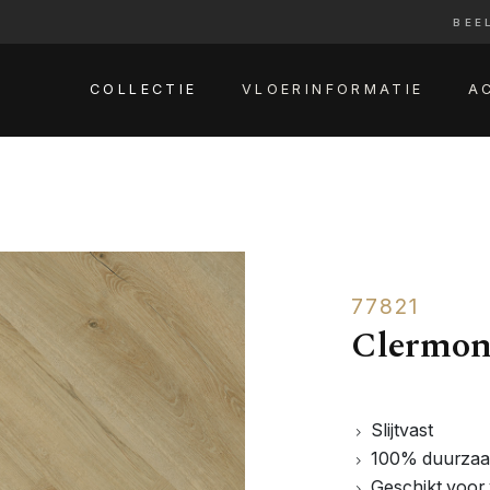
BEE
COLLECTIE
VLOERINFORMATIE
A
77821
Clermon
Slijtvast
100% duurza
Geschikt voor