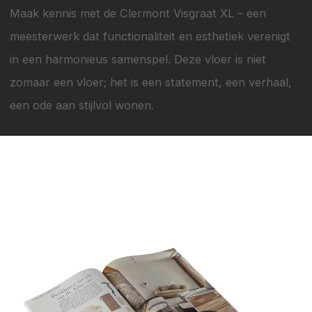
Maak kennis met de Clermont Visgraat XL – een
meesterwerk dat functionaliteit en esthetiek verenigt
in een harmonieus samenspel. Deze vloer is niet
zomaar een vloer; het is een statement, een verhaal,
een ode aan stijlvol wonen.