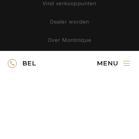
Vind verkooppunten
Dealer worden
Over Montinique
Privacy
BEL
MENU
SERVICE
Neem contact op
Gratis kleurstalen