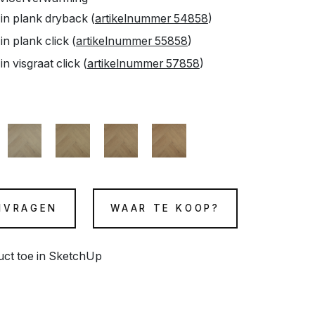
in plank dryback (
artikelnummer 54858
)
n plank click (
artikelnummer 55858
)
n visgraat click (
artikelnummer 57858
)
NVRAGEN
WAAR TE KOOP?
duct toe in SketchUp