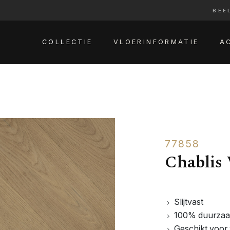
BEE
COLLECTIE
VLOERINFORMATIE
A
77858
Chablis 
Slijtvast
100% duurza
Geschikt voor