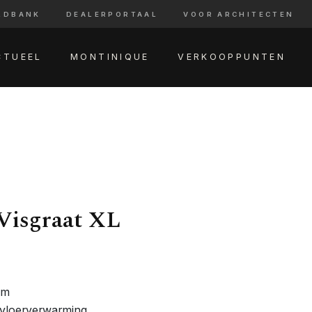
LDBANK
DEALERPORTAAL
VOOR ARCHITECTEN
CTUEEL
MONTINIQUE
VERKOOPPUNTEN
Visgraat XL
am
 vloerverwarming