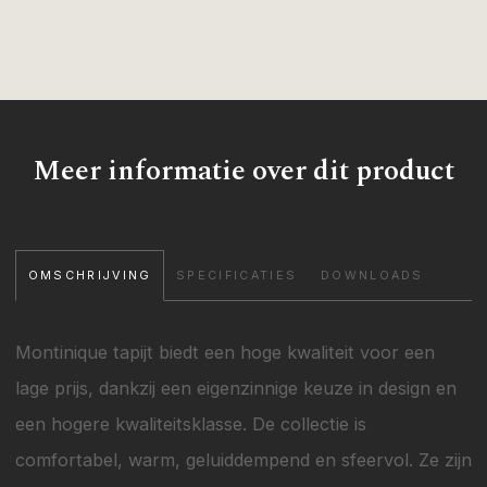
Meer informatie over dit product
OMSCHRIJVING
SPECIFICATIES
DOWNLOADS
Montinique tapijt biedt een hoge kwaliteit voor een
lage prijs, dankzij een eigenzinnige keuze in design en
een hogere kwaliteitsklasse. De collectie is
comfortabel, warm, geluiddempend en sfeervol. Ze zijn