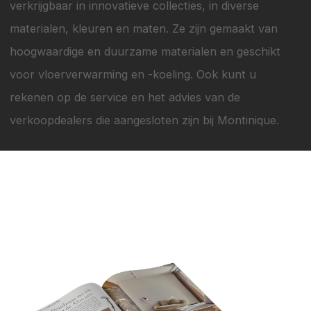
verkrijgbaar in innovatieve collecties, in diverse
materialen, kleuren en maten. Ze zijn gemaakt van
hoogwaardige en duurzame materialen en geschikt
voor vloerverwarming en -koeling. Ook kunt u
rekenen op de service en het advies van de
verkoopdealers die aangesloten zijn bij Montinique.