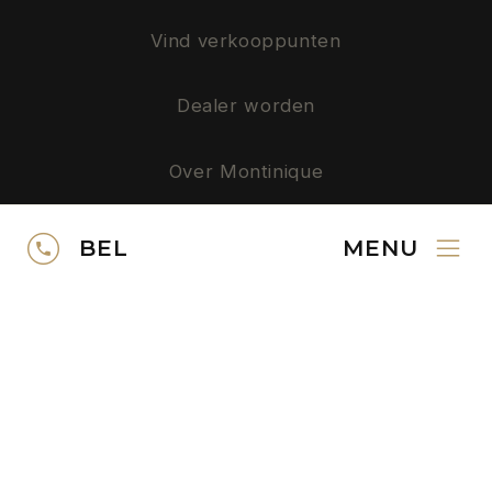
Vind verkooppunten
Dealer worden
Over Montinique
Privacy
BEL
MENU
SERVICE
Neem contact op
Gratis kleurstalen