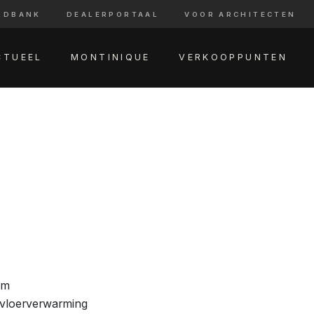
LDBANK
DEALERPORTAAL
VOOR ARCHITECTEN
CTUEEL
MONTINIQUE
VERKOOPPUNTEN
am
 vloerverwarming