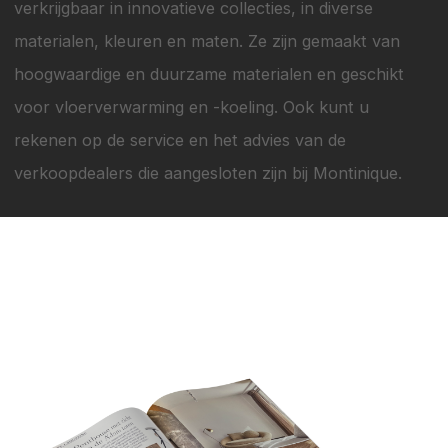
verkrijgbaar in innovatieve collecties, in diverse
materialen, kleuren en maten. Ze zijn gemaakt van
hoogwaardige en duurzame materialen en geschikt
voor vloerverwarming en -koeling. Ook kunt u
rekenen op de service en het advies van de
verkoopdealers die aangesloten zijn bij Montinique.