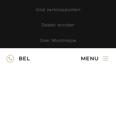
Vind verkooppunten
Dealer worden
Over Montinique
Privacy
BEL
MENU
SERVICE
Neem contact op
Gratis kleurstalen