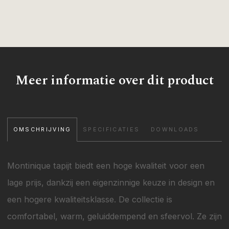
Meer informatie over dit product
OMSCHRIJVING
SPECIFICATIES
DOWNLOADS
Montinique tapijt biedt een hoge kwaliteit voor een
lage prijs, dankzij een eigenzinnige keuze in design en
een hogere kwaliteitsklasse. De collectie is
comfortabel, warm, geluiddempend en sfeervol. Ze zijn