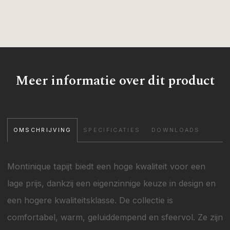
Meer informatie over dit product
OMSCHRIJVING
SPECIFICATIES
DOWNLOADS
Montinique tapijt biedt een hoge kwaliteit voor een
lage prijs, dankzij een eigenzinnige keuze in design en
een hogere kwaliteitsklasse. De collectie is
comfortabel, warm, geluiddempend en sfeervol. Ze zijn