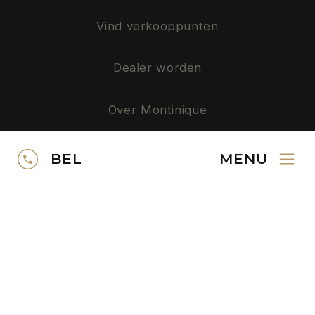
Vind verkooppunten
Dealer worden
Over Montinique
Privacy
BEL
MENU
SERVICE
Neem contact op
Gratis kleurstalen