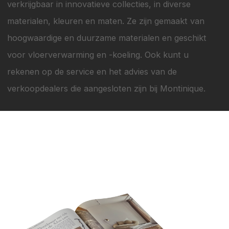
verkrijgbaar in innovatieve collecties, in diverse
materialen, kleuren en maten. Ze zijn gemaakt van
hoogwaardige en duurzame materialen en geschikt
voor vloerverwarming en -koeling. Ook kunt u
rekenen op de service en het advies van de
verkoopdealers die aangesloten zijn bij Montinique.