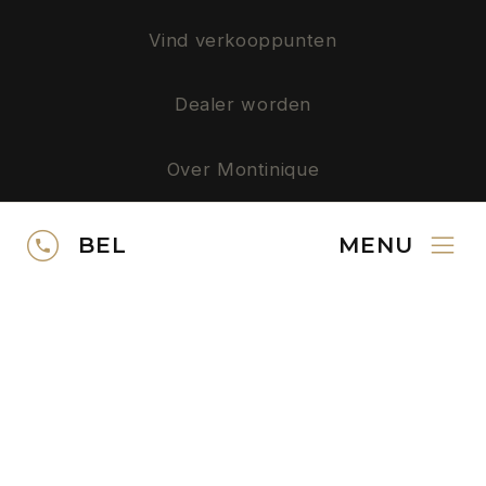
Vind verkooppunten
Dealer worden
Over Montinique
Privacy
BEL
MENU
SERVICE
Neem contact op
Gratis kleurstalen