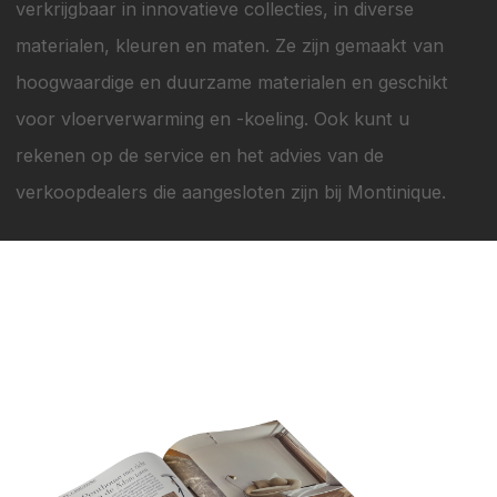
verkrijgbaar in innovatieve collecties, in diverse
materialen, kleuren en maten. Ze zijn gemaakt van
hoogwaardige en duurzame materialen en geschikt
voor vloerverwarming en -koeling. Ook kunt u
rekenen op de service en het advies van de
verkoopdealers die aangesloten zijn bij Montinique.