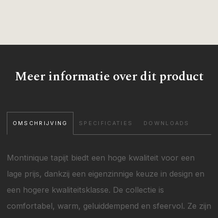
Meer informatie over dit product
OMSCHRIJVING
SPECIFICATIES
DOWNLOADS
Montinique tapijt biedt een hoge kwaliteit voor een
lage prijs, dankzij een eigenzinnige keuze in design en
een hogere kwaliteitsklasse. De collectie is
comfortabel, warm, geluiddempend en sfeervol. Ze zijn