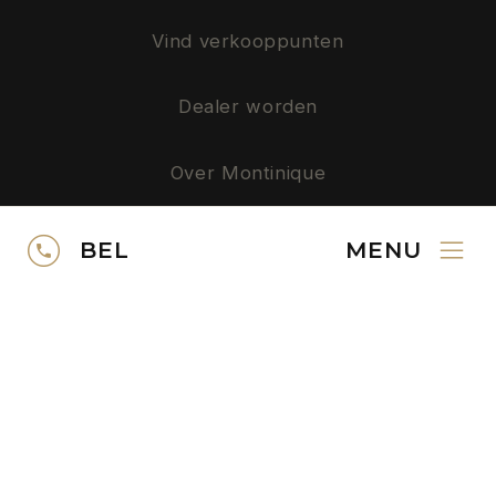
Vind verkooppunten
Dealer worden
Over Montinique
Privacy
BEL
MENU
SERVICE
Neem contact op
Gratis kleurstalen