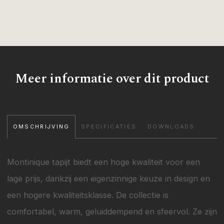
Meer informatie over dit product
OMSCHRIJVING
SPECIFICATIES
DOWNLOADS
Montinique tapijt biedt een hoge kwaliteit voor een
lage prijs, dankzij een eigenzinnige keuze in design en
een hogere kwaliteitsklasse. De collectie is
comfortabel, warm, geluiddempend en sfeervol. Ze zijn