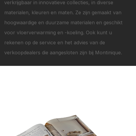
verkrijgbaar in innovatieve collecties, in diverse
materialen, kleuren en maten. Ze zijn gemaakt van
hoogwaardige en duurzame materialen en geschikt
voor vloerverwarming en -koeling. Ook kunt u
rekenen op de service en het advies van de
verkoopdealers die aangesloten zijn bij Montinique.