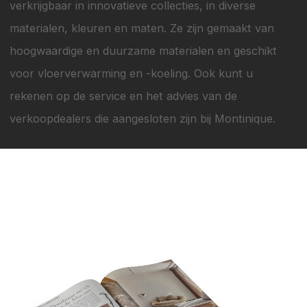
verkrijgbaar in innovatieve collecties, in diverse
materialen, kleuren en maten. Ze zijn gemaakt van
hoogwaardige en duurzame materialen en geschikt
voor vloerverwarming en -koeling. Ook kunt u
rekenen op de service en het advies van de
verkoopdealers die aangesloten zijn bij Montinique.