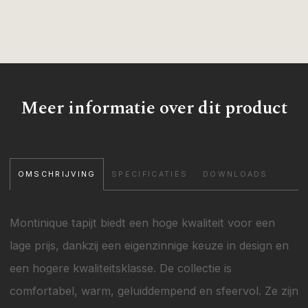
Meer informatie over dit product
OMSCHRIJVING
SPECIFICATIES
DOWNLOADS
Montinique tapijt biedt een hoge kwaliteit voor een
lage prijs, dankzij een eigenzinnige keuze in design en
een hogere kwaliteitsklasse. De collectie is
comfortabel, warm, geluiddempend en sfeervol. Ze zijn