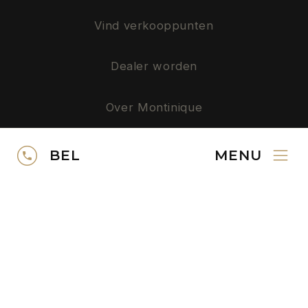
Vind verkooppunten
Dealer worden
Over Montinique
Privacy
BEL
MENU
SERVICE
Neem contact op
Gratis kleurstalen