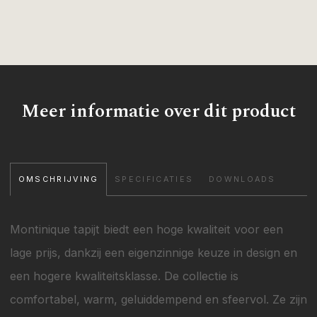
Meer informatie over dit product
OMSCHRIJVING
SPECIFICATIES
DOWNLOADS
Montinique tapijt biedt een hoge kwaliteit voor een
lage prijs, dankzij een eigenzinnige keuze in design en
een hogere kwaliteitsklasse. De collectie is
comfortabel, warm, geluiddempend en sfeervol. Ze zijn