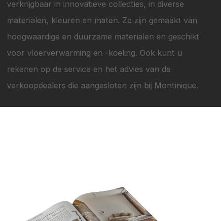
verkrijgbaar in innovatieve collecties, in diverse
materialen, kleuren en maten. Ze zijn gemaakt van
hoogwaardige en duurzame materialen en geschikt
voor vloerverwarming en -koeling. Ook kunt u
rekenen op de service en het advies van de
verkoopdealers die aangesloten zijn bij Montinique.