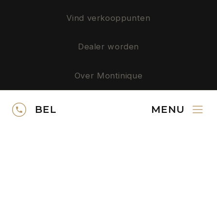
Vind verkooppunten
Dealer worden
Over Montinique
Privacy
BEL
MENU
SERVICE
Neem contact op
Gratis kleurstalen