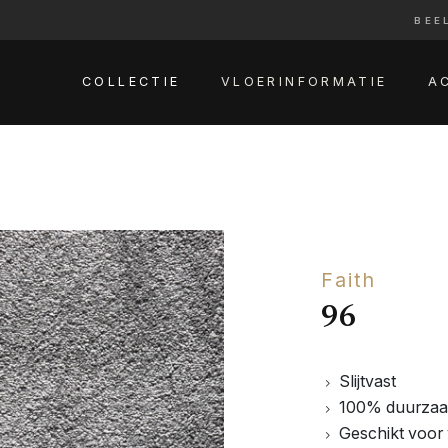
BEE
COLLECTIE
VLOERINFORMATIE
A
Faith
96
Slijtvast
100% duurza
Geschikt voor