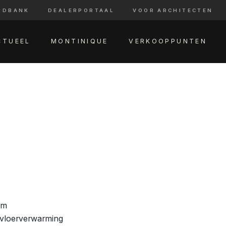
LDBANK
DEALERPORTAAL
VOOR ARCHITECTEN
CTUEEL
MONTINIQUE
VERKOOPPUNTEN
am
 vloerverwarming