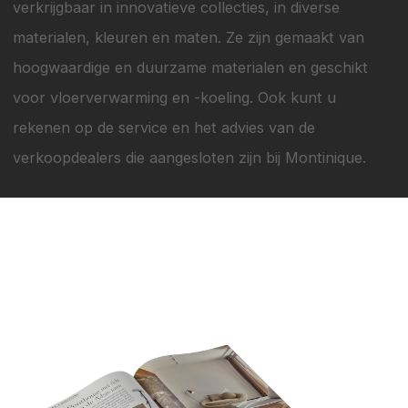
verkrijgbaar in innovatieve collecties, in diverse
materialen, kleuren en maten. Ze zijn gemaakt van
hoogwaardige en duurzame materialen en geschikt
voor vloerverwarming en -koeling. Ook kunt u
rekenen op de service en het advies van de
verkoopdealers die aangesloten zijn bij Montinique.