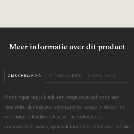
Meer informatie over dit product
OMSCHRIJVING
SPECIFICATIES
DOWNLOADS
Montinique tapijt biedt een hoge kwaliteit voor een
lage prijs, dankzij een eigenzinnige keuze in design en
een hogere kwaliteitsklasse. De collectie is
comfortabel, warm, geluiddempend en sfeervol. Ze zijn