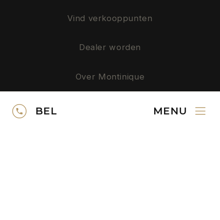
Vind verkooppunten
Dealer worden
Over Montinique
Privacy
BEL
MENU
SERVICE
Neem contact op
Gratis kleurstalen