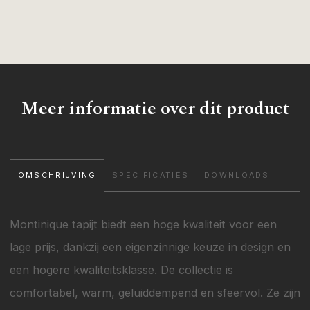
Meer informatie over dit product
OMSCHRIJVING
SPECIFICATIES
DOWNLOADS
Montinique tapijt biedt een hoge kwaliteit voor een
lage prijs, dankzij een eigenzinnige keuze in design en
een hogere kwaliteitsklasse. De collectie is
comfortabel, warm, geluiddempend en sfeervol. Ze zijn