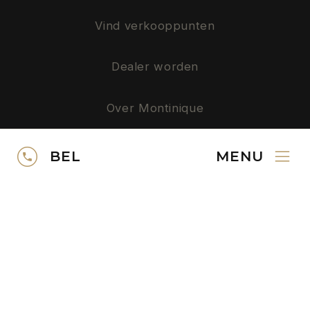
Vind verkooppunten
Dealer worden
Over Montinique
Privacy
BEL
MENU
SERVICE
Neem contact op
Gratis kleurstalen