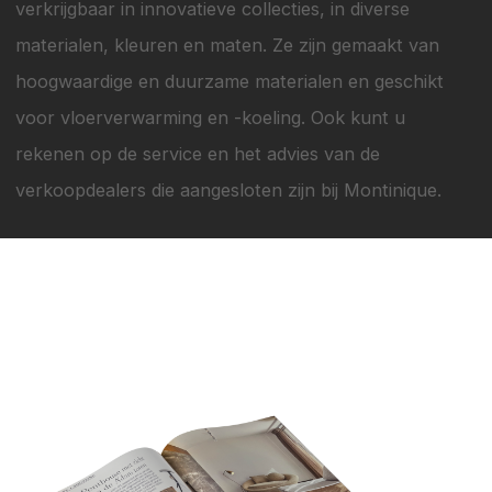
verkrijgbaar in innovatieve collecties, in diverse
materialen, kleuren en maten. Ze zijn gemaakt van
hoogwaardige en duurzame materialen en geschikt
voor vloerverwarming en -koeling. Ook kunt u
rekenen op de service en het advies van de
verkoopdealers die aangesloten zijn bij Montinique.