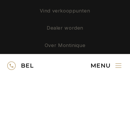
Vind verkooppunten
Dealer worden
Over Montinique
Privacy
BEL
MENU
SERVICE
Neem contact op
Gratis kleurstalen