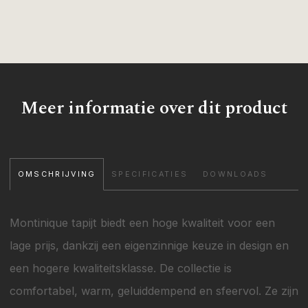
Meer informatie over dit product
OMSCHRIJVING
SPECIFICATIES
DOWNLOADS
Montinique tapijt biedt een hoge kwaliteit voor een
lage prijs, dankzij een eigenzinnige keuze in design en
een hogere kwaliteitsklasse. De collectie is
comfortabel, warm, geluiddempend en sfeervol. Ze zijn