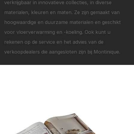
verkrijgbaar in innovatieve collecties, in diverse
materialen, kleuren en maten. Ze zijn gemaakt van
hoogwaardige en duurzame materialen en geschikt
voor vloerverwarming en -koeling. Ook kunt u
rekenen op de service en het advies van de
verkoopdealers die aangesloten zijn bij Montinique.