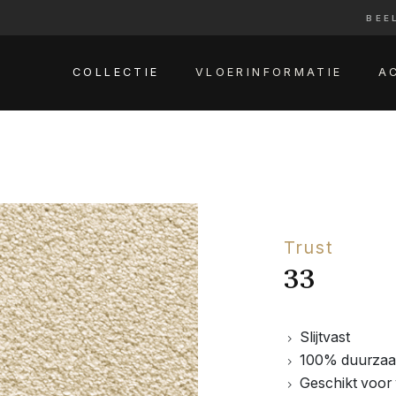
BEE
COLLECTIE
VLOERINFORMATIE
A
Trust
33
Slijtvast
100% duurza
Geschikt voor