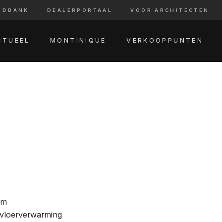
LDBANK
DEALERPORTAAL
VOOR ARCHITECTEN
CTUEEL
MONTINIQUE
VERKOOPPUNTEN
am
 vloerverwarming