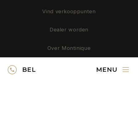
Vind verkooppunten
Dealer worden
Over Montinique
Privacy
BEL
MENU
SERVICE
Neem contact op
Gratis kleurstalen