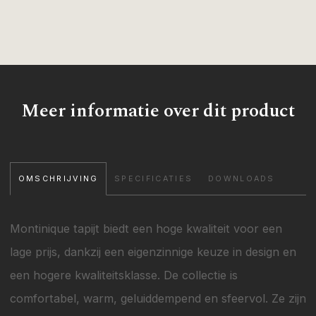
Meer informatie over dit product
OMSCHRIJVING
SPECIFICATIES
DOWNLOADS
Montinique tapijt biedt een hoge kwaliteit voor een
lage prijs, dankzij een eigenzinnige keuze in design en
een hogere kwaliteitsklasse. De collectie is
comfortabel, warm, geluiddempend en sfeervol. Ze zijn