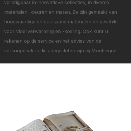
verkrijgbaar in innovatieve collecties, in diverse
materialen, kleuren en maten. Ze zijn gemaakt van
hoogwaardige en duurzame materialen en geschikt
voor vloerverwarming en -koeling. Ook kunt u
rekenen op de service en het advies van de
verkoopdealers die aangesloten zijn bij Montinique.