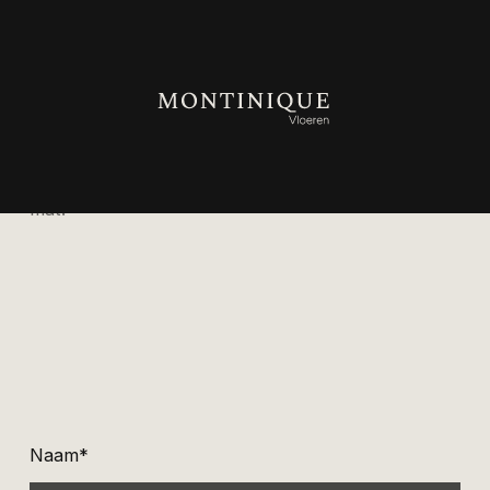
Vraag gratis kleurstalen
aan
Heeft u één minuut om dit formulier in te vullen? U
ontvangt binnenkort de gratis kleurstalen op de
mat!
Naam*