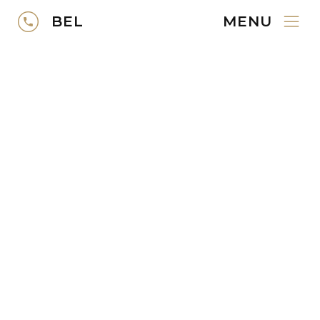
Bekijk collectie
BEL
MENU
Vloerinformatie
Actuele blogs
MONTINIQUE
Vind verkooppunten
Dealer worden
Over Montinique