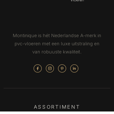
Montinique is hét Nederlandse
A-merk in
pvc-vloeren met een luxe
uitstraling en
van robuuste kwaliteit.
ASSORTIMENT